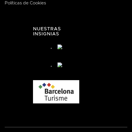
Políticas de Cookies
La casa de la buena comida
NUESTRAS
INSIGNIAS
José de Bodega Joan
¿Cómo te podemos ayudar hoy?
🤖 You're chatting with an AI assistant, not a person.
Your messages are processed automatically.
¿Cómo puedo llegar?
¿Cómo puedo reservar?
+ Más preguntas
By chatting, you agree to our
privacy policy
.