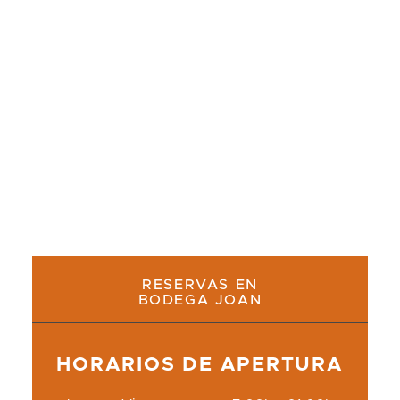
Bodega Joan cerrará temporalmente del 8 al 29
de junio por reformas. Mientras tanto, te
esperamos en Season Restaurante, en la misma
esquina.
RESERVAS EN
BODEGA JOAN
HORARIOS DE APERTURA