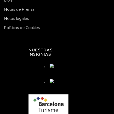
Blog
Notas de Prensa
Notas legales
José de Bodega Joan
AI
Políticas de Cookies
La casa de la buena comida
NUESTRAS
INSIGNIAS
José de Bodega Joan
¿Cómo te podemos ayudar hoy?
🤖 You're chatting with an AI assistant, not a person.
Your messages are processed automatically.
¿Cómo puedo llegar?
¿Cómo puedo reservar?
+ Más preguntas