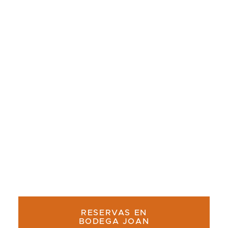
MEJORES: REFORMAS DEL 8 AL
29 DE JUNIO
Bodega Joan cerrará temporalmente del 8 al 29
de junio por reformas. Mientras tanto, te
esperamos en Season Restaurante, en la misma
esquina.
RESERVAS EN
BODEGA JOAN