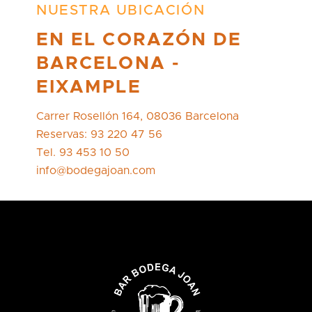
NUESTRA UBICACIÓN
EN EL CORAZÓN DE
BARCELONA -
EIXAMPLE
Carrer Rosellón 164, 08036 Barcelona
Reservas: 93 220 47 56
Tel. 93 453 10 50
info@bodegajoan.com