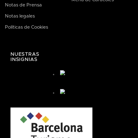
Notas de Prensa
Notas legales
Políticas de Cookies
José de Bodega Joan
AI
La casa de la buena comida
NUESTRAS
INSIGNIAS
José de Bodega Joan
¿Cómo te podemos ayudar hoy?
🤖 You're chatting with an AI assistant, not a person.
Your messages are processed automatically.
¿Cómo puedo llegar?
¿Cómo puedo reservar?