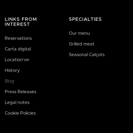
LINKS FROM
SPECIALTIES
INTEREST
Our menu
Reservations
Grilled meat
Carta digital
Seasonal Calçots
Location'on
History
Blog
Press Releases
Legal notes
Cookie Policies
José de Bodega Joan
AI
La casa de la buena comida