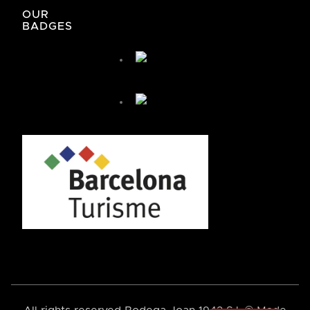
OUR
BADGES
José de Bodega Joan
¿Cómo te podemos ayudar hoy?
🤖 You're chatting with an AI assistant, not a person.
Your messages are processed automatically.
¿Cómo puedo llegar?
¿Cómo puedo reservar?
+ Más preguntas
By chatting, you agree to our
privacy policy
.