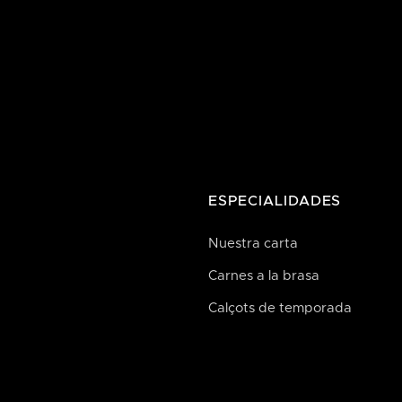


ESPECIALIDADES
Nuestra carta
Carnes a la brasa
Reservas
Calçots de temporada
Ubicaci´on
Historia
Blog