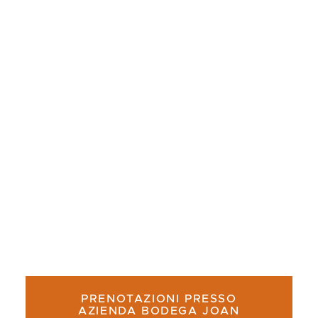
BARCELONA? NUESTRA
SELECCIÓN
¿Buscas dónde comer calçots en Barcelona?
Nuestra guía actualizada te presenta una
selección de restaurantes recomendados para
una auténtica experiencia de calçotada.
PRENOTAZIONI PRESSO
AZIENDA BODEGA JOAN