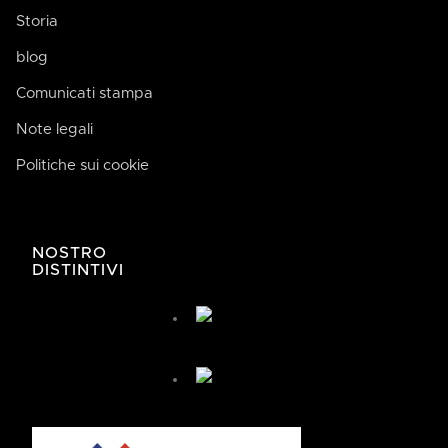
Storia
blog
Comunicati stampa
Note legali
Politiche sui cookie
José de Bodega Joan
AI
La casa de la buena comida
NOSTRO
DISTINTIVI
José de Bodega Joan
¿Cómo te podemos ayudar hoy?
🤖 You're chatting with an AI assistant, not a person.
Your messages are processed automatically.