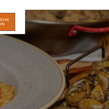
IONI
ON