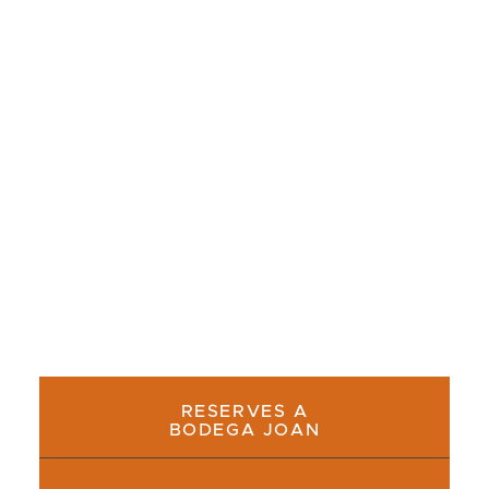
SELECCIÓN
¿Buscas dónde comer calçots en Barcelona?
Nuestra guía actualizada te presenta una
selección de restaurantes recomendados para
una auténtica experiencia de calçotada.
RESERVES A
BODEGA JOAN