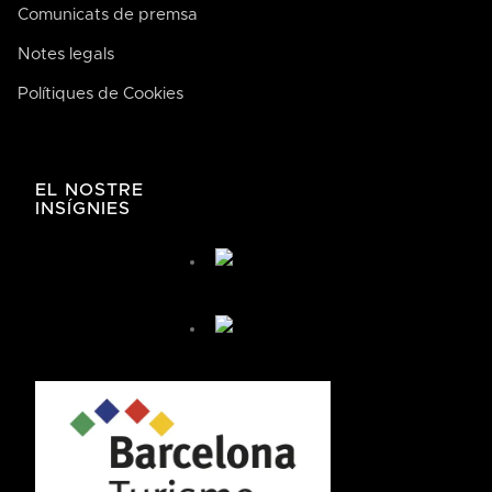
Comunicats de premsa
Notes legals
Polítiques de Cookies
José de Bodega Joan
AI
La casa de la buena comida
EL NOSTRE
INSÍGNIES
José de Bodega Joan
¿Cómo te podemos ayudar hoy?
🤖 You're chatting with an AI assistant, not a person.
Your messages are processed automatically.
¿Cómo puedo llegar?
¿Cómo puedo reservar?