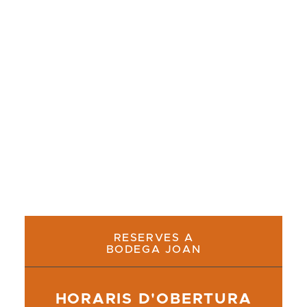
¿Buscas dónde comer calçots en Barcelona?
Nuestra guía actualizada te presenta una
selección de restaurantes recomendados para
una auténtica experiencia de calçotada.
RESERVES A
BODEGA JOAN
HORARIS D'OBERTURA