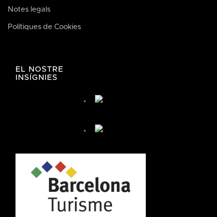
Notes legals
Polítiques de Cookies
José de Bodega Joan
AI
La casa de la buena comida
EL NOSTRE
INSÍGNIES
José de Bodega Joan
¿Cómo te podemos ayudar hoy?
🤖 You're chatting with an AI assistant, not a person.
Your messages are processed automatically.
¿Cómo puedo llegar?
¿Cómo puedo reservar?
+ Más preguntas