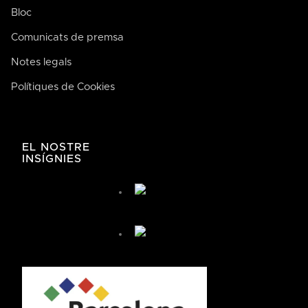
Bloc
Comunicats de premsa
Notes legals
Polítiques de Cookies
José de Bodega Joan
AI
La casa de la buena comida
EL NOSTRE
INSÍGNIES
José de Bodega Joan
¿Cómo te podemos ayudar hoy?
🤖 You're chatting with an AI assistant, not a person.
Your messages are processed automatically.
¿Cómo puedo llegar?