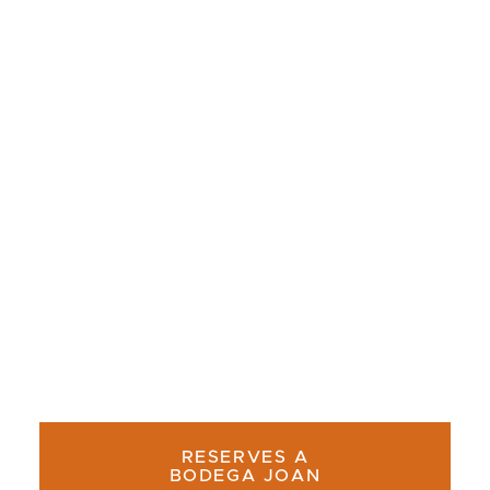
BARCELONA? NUESTRA
SELECCIÓN
¿Buscas dónde comer calçots en Barcelona?
Nuestra guía actualizada te presenta una
selección de restaurantes recomendados para
una auténtica experiencia de calçotada.
RESERVES A
BODEGA JOAN